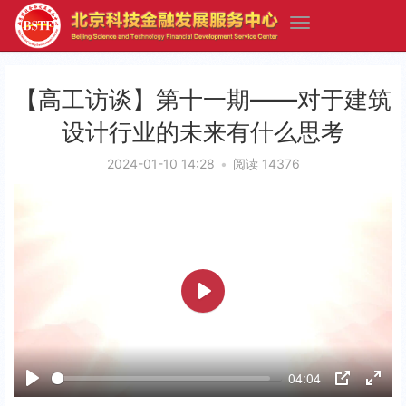
【高工访谈】第十一期——对于建筑
设计行业的未来有什么思考
2024-01-10 14:28
•
阅读 14376
P
l
a
04:04
y
P
P
E