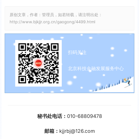
l
I
n
原创文章，作者：管理员，如若转载，请注明出处：
a
P
t
http://www.bjkjjr.org.cn/gaogong/4499.html
y
e
r
f
扫码关注
u
l
北京科技金融发展服务中心
l
s
c
r
e
秘书处电话：
010-68809478
e
n
邮箱：
kjjrbj@126.com