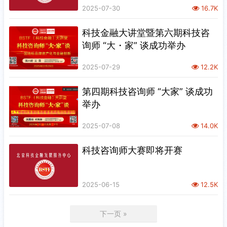
2025-07-30
16.7K
科技金融大讲堂暨第六期科技咨
询师 “大・家” 谈成功举办
2025-07-29
12.2K
第四期科技咨询师 “大家” 谈成功
举办
2025-07-08
14.0K
科技咨询师大赛即将开赛
2025-06-15
12.5K
下一页 »