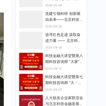
融发展服务中心走访调
2026-05-06
研 宣布成立流动党支
党建引领科研 创新驱
部
动未来——北京科技金
融发展服务中心党支部
2025-09-28
筹备工作会顺利召开
追寻红色足迹 汲取奋
进力量 —— 北京科技
金融发展服务中心筹备
2025-09-28
党支部赴香山双清别墅
科技金融大讲堂暨第八
开展主题教育参观学习
期科技咨询师 “大家”
活动
谈成功举办
2025-08-12
科技金融大讲堂暨第七
期科技咨询师 “大・
家” 谈成功举办
2025-08-05
人大校友企业家联谊会
与北京科技金融发展服