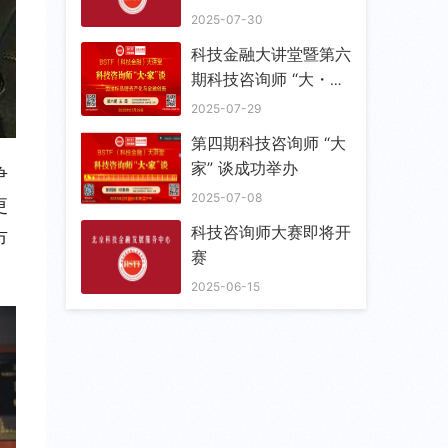
务中心战略与政策研究
2025-07-30
所共商合作共谋发展
科技金融大讲堂暨第六
期科技咨询师 “大・
家” 谈成功举办
2025-07-29
第四期科技咨询师 “大
家” 谈成功举办
争
2025-07-08
更
科技咨询师大赛即将开
市
赛
2025-06-15