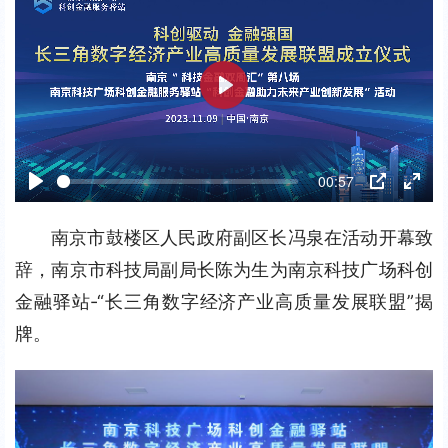
P
l
a
00:57
y
P
P
E
l
I
n
南京市鼓楼区人民政府副区长冯泉在活动开幕致
a
P
t
辞，南京市科技局副局长陈为生为南京科技广场科创
y
e
金融驿站-“长三角数字经济产业高质量发展联盟”揭
r
牌。
f
u
l
l