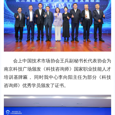
s
c
r
e
e
n
会上中国技术市场协会王兵副秘书长代表协会为
南京科技广场颁发《科技咨询师》国家职业技能人才
培训基牌匾， 同时我中心李向阳主任为部分《科技
咨询师》优秀学员颁发了证书。