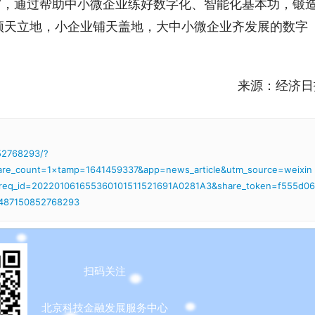
”，通过帮助中小微企业练好数字化、智能化基本功，锻
顶天立地，小企业铺天盖地，大中小微企业齐发展的数字
）
来源：经济日
52768293/?
hare_count=1×tamp=1641459337&app=news_article&utm_source=weixin
&req_id=202201061655360101511521691A0281A3&share_token=f555d06
9487150852768293
扫码关注
北京科技金融发展服务中心