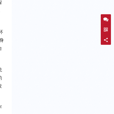
深
，
环
身
台
统
的
发
字