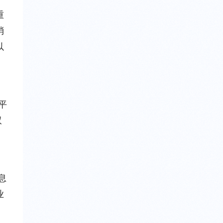
重
消
以
平
双
、
息
业