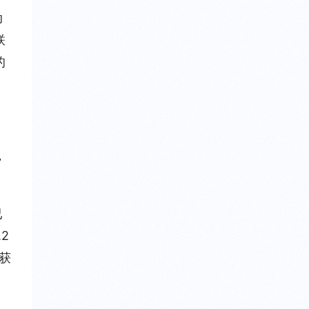
动
联
的
，
已
2
获