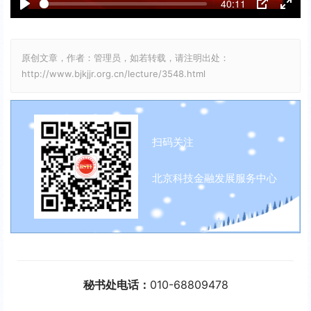
40:11
y
P
P
E
l
I
n
原创文章，作者：管理员，如若转载，请注明出处：
a
P
t
http://www.bjkjjr.org.cn/lecture/3548.html
y
e
r
f
扫码关注
u
l
北京科技金融发展服务中心
l
s
c
r
e
秘书处电话：
010-68809478
e