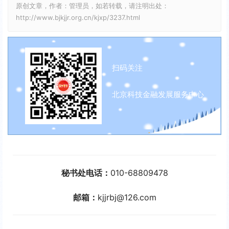
原创文章，作者：管理员，如若转载，请注明出处：
a
t
P
t
http://www.bjkjjr.org.cn/kjxp/3237.html
y
e
e
r
f
扫码关注
u
l
北京科技金融发展服务中心
l
s
c
r
e
秘书处电话：
010-68809478
e
n
邮箱：
kjjrbj@126.com