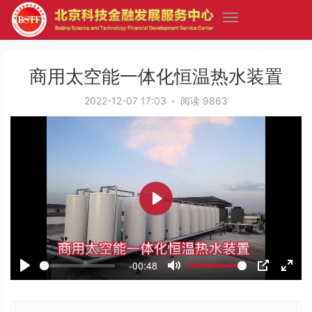
商用太空能一体化恒温热水装置
2022-12-07 17:03
•
阅读 9863
P
l
a
-00:48
y
P
M
P
E
l
u
I
n